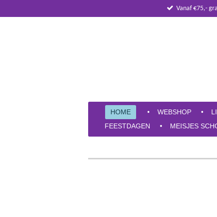
Vanaf €75,- gr
Ga
direct
naar
de
hoofdinhoud
HOME
WEBSHOP
L
FEESTDAGEN
MEISJES SCH