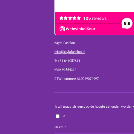
KayJa Fashion
info@kayjafashion.nl
T: +31 641087611
KVK: 91664314
BTW nummer: NL0049074997
Ik wil graag als eerst op de hoogte gehouden worden 
Ja
Naam *