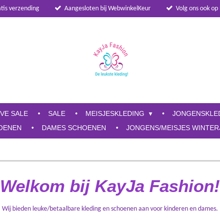
atis verzending
Aangesloten bij WebwinkelKeur
Volg ons ook op
IVE SALE
SALE
MEISJESKLEDING
JONGENSKLE
OENEN
DAMES SCHOENEN
JONGENS/MEISJES WINTER
Welkom bij KayJa Fashion!
Wij bieden leuke/betaalbare kleding en schoenen aan voor kinderen en dames.