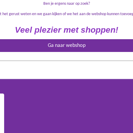
Ben je ergens naar op zoek?
t het gerust weten en we gaan kijken of we het aan de webshop kunnen toevoe
Veel plezier met shoppen!
Ga naar webshop