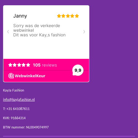
KayJa Fashion
info@kayjafashion.nl
T: +31 641087611
KVK: 91664314
BTW nummer: NL0049074997