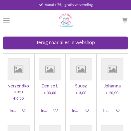
Vanaf €75,- gratis verzending
Ga
direct
naar
de
hoofdinhoud
Terug naar alles in webshop
verzendko
Denise L
Suusz
Johanna
sten
€ 30,00
€ 3,00
€ 20,00
€ 6,50
In winkelwagen
In winkelwagen
In winkelwagen
In winkelwagen