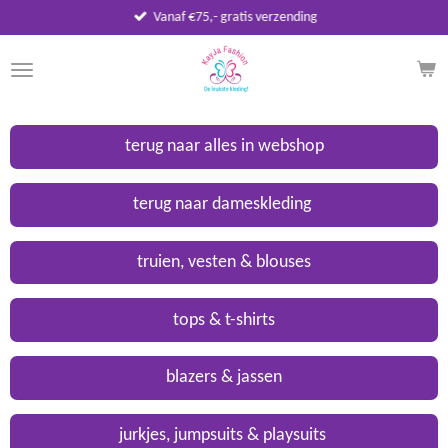
Vanaf €75,- gratis verzending
Ga
direct
naar
de
hoofdinhoud
terug naar alles in webshop
terug naar dameskleding
truien, vesten & blouses
tops & t-shirts
blazers & jassen
jurkjes, jumpsuits & playsuits