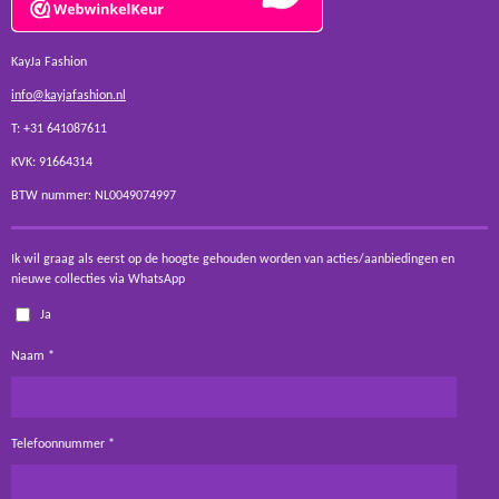
KayJa Fashion
info@kayjafashion.nl
T: +31 641087611
KVK: 91664314
BTW nummer: NL0049074997
Ik wil graag als eerst op de hoogte gehouden worden van acties/aanbiedingen en
nieuwe collecties via WhatsApp
Ja
Naam *
Telefoonnummer *