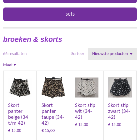
sets
broeken & skorts
66 resultaten
Sorteer:
Maat
▾
Skort
Skort
Skort stip
Skort stip
panter
panter
wit (34-
zwart (34-
beige (34
taupe (34-
42)
42)
t/m 42)
42)
€ 15,00
€ 15,00
€ 15,00
€ 15,00