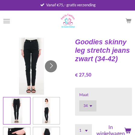
Vanaf €75,- gratis verzending
Ga
direct
naar
de
hoofdinhoud
Goodies skinny
leg stretch jeans
zwart (34-42)
€ 27,50
Maat
In
winkelwagen