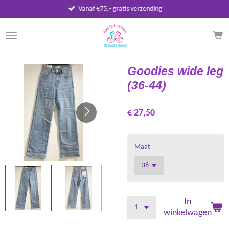
Vanaf €75,- gratis verzending
Ga
direct
naar
de
hoofdinhoud
Goodies wide leg
(36-44)
€ 27,50
Maat
In
winkelwagen