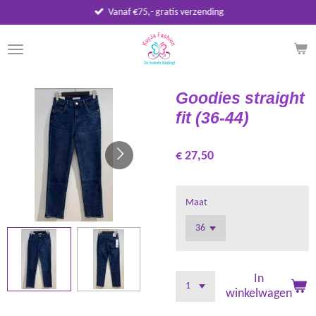
Vanaf €75,- gratis verzending
Ga
direct
naar
de
hoofdinhoud
Goodies straight
fit (36-44)
€ 27,50
Maat
In
winkelwagen