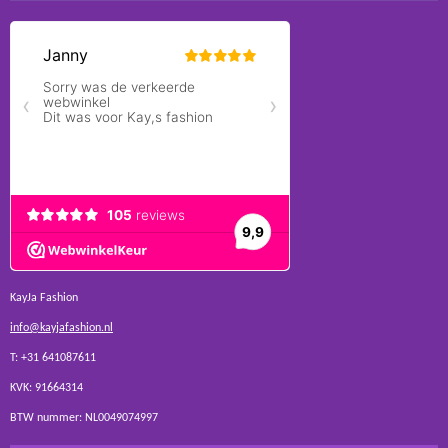
KayJa Fashion
info@kayjafashion.nl
T: +31 641087611
KVK: 91664314
BTW nummer: NL0049074997