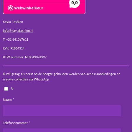
KayJa Fashion
info@kayjafashion.nl
T: +31 641087611
KVK: 91664314
BTW nummer: NL0049074997
Ik wil graag als eerst op de hoogte gehouden worden van acties/aanbiedingen en
nieuwe collecties via WhatsApp
Ja
Naam *
Telefoonnummer *