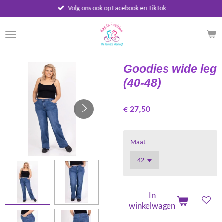
Volg ons ook op Facebook en TikTok
Ga
direct
naar
de
hoofdinhoud
Goodies wide leg
(40-48)
€ 27,50
Maat
In
winkelwagen