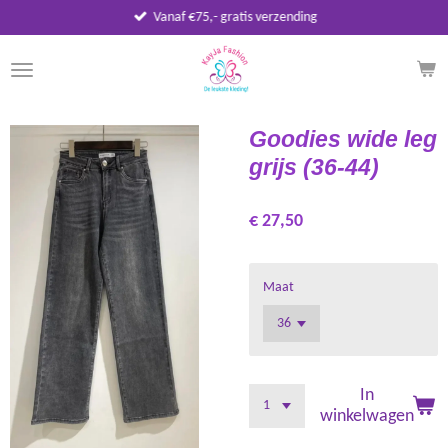
Vanaf €75,- gratis verzending
Ga
direct
naar
de
hoofdinhoud
Goodies wide leg
grijs (36-44)
€ 27,50
Maat
In
winkelwagen