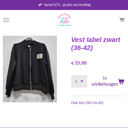
Vanaf €75,- gratis verzending
Ga
direct
naar
de
hoofdinhoud
Vest label zwart
(36-42)
€ 25,00
In
winkelwagen
One size (36 t/m 42)