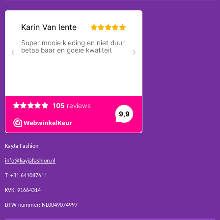
KayJa Fashion
info@kayjafashion.nl
T: +31 641087611
KVK: 91664314
BTW nummer: NL0049074997