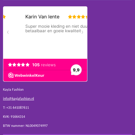
KayJa Fashion
info@kayjafashion.nl
T: +31 641087611
KVK: 91664314
BTW nummer: NL0049074997