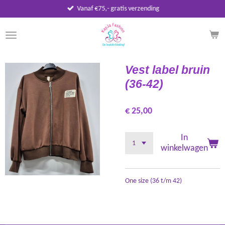
Vanaf €75,- gratis verzending
Ga
direct
naar
de
hoofdinhoud
Vest label bruin
(36-42)
€ 25,00
In
winkelwagen
One size (36 t/m 42)