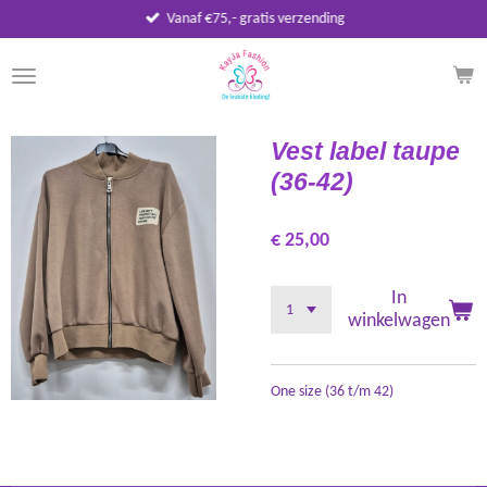
Vanaf €75,- gratis verzending
Ga
direct
naar
de
hoofdinhoud
Vest label taupe
(36-42)
€ 25,00
In
winkelwagen
One size (36 t/m 42)