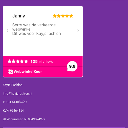
KayJa Fashion
info@kayjafashion.nl
T: +31 641087611
KVK: 91664314
BTW nummer: NL0049074997