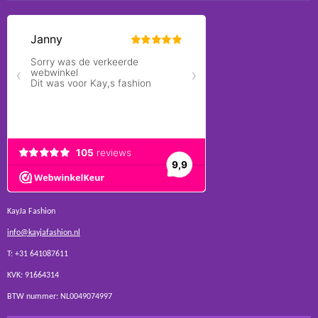
KayJa Fashion
info@kayjafashion.nl
T: +31 641087611
KVK: 91664314
BTW nummer: NL0049074997