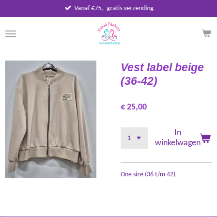
Vanaf €75,- gratis verzending
Ga
direct
naar
de
hoofdinhoud
Vest label beige
(36-42)
€ 25,00
In
winkelwagen
One size (36 t/m 42)