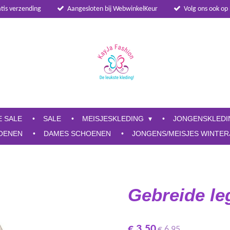
atis verzending
Aangesloten bij WebwinkelKeur
Volg ons ook op
E SALE
SALE
MEISJESKLEDING
JONGENSKLED
OENEN
DAMES SCHOENEN
JONGENS/MEISJES WINTER
Gebreide le
€ 3,50
€ 6,95