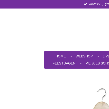
Vanaf €75,- gr
Ga
direct
naar
de
hoofdinhoud
HOME
WEBSHOP
LIV
FEESTDAGEN
MEISJES SCH