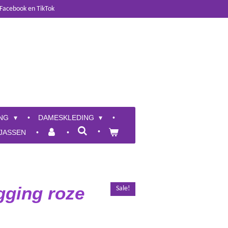
 Facebook en TikTok
ING
DAMESKLEDING
JASSEN
gging roze
Sale!