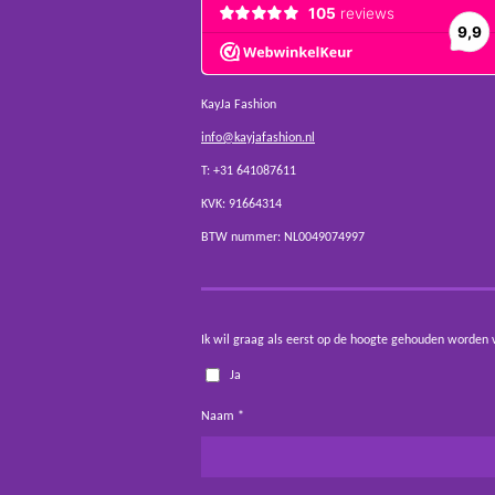
KayJa Fashion
info@kayjafashion.nl
T: +31 641087611
KVK: 91664314
BTW nummer: NL0049074997
Ik wil graag als eerst op de hoogte gehouden worden 
Ja
Naam *