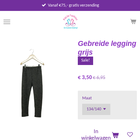
Vanaf €75,- gratis verzending
Ga
direct
naar
de
hoofdinhoud
Gebreide legging
grijs
Sale!
€ 3,50
€ 6,95
Maat
In
winkelwagen