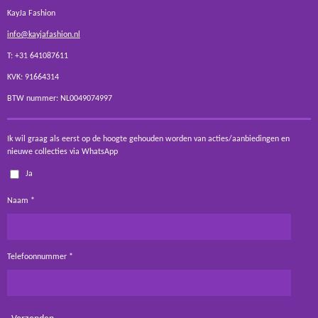
KayJa Fashion
info@kayjafashion.nl
T: +31 641087611
KVK: 91664314
BTW nummer: NL0049074997
Ik wil graag als eerst op de hoogte gehouden worden van acties/aanbiedingen en
nieuwe collecties via WhatsApp
Ja
Naam *
Telefoonnummer *