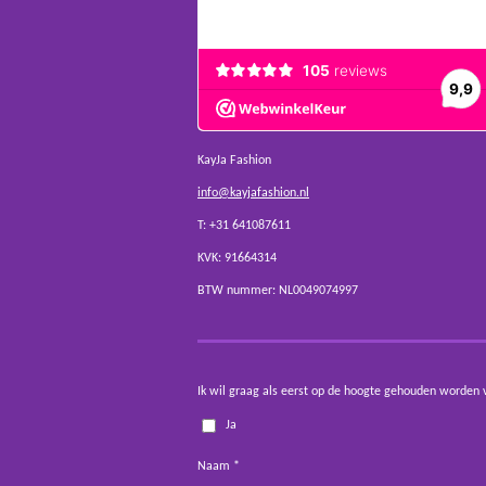
KayJa Fashion
info@kayjafashion.nl
T: +31 641087611
KVK: 91664314
BTW nummer: NL0049074997
Ik wil graag als eerst op de hoogte gehouden worden 
Ja
Naam *