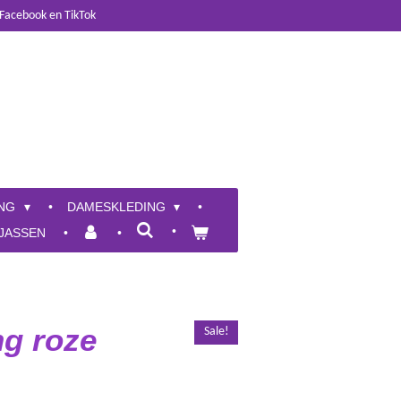
 Facebook en TikTok
ING
DAMESKLEDING
JASSEN
ng roze
Sale!