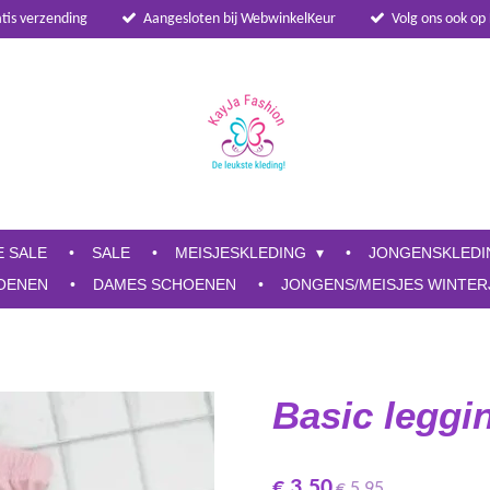
atis verzending
Aangesloten bij WebwinkelKeur
Volg ons ook op
E SALE
SALE
MEISJESKLEDING
JONGENSKLED
OENEN
DAMES SCHOENEN
JONGENS/MEISJES WINTER
Basic leggi
€ 3,50
€ 5,95