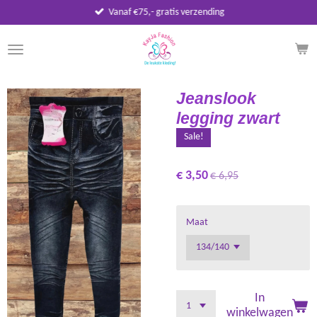
Vanaf €75,- gratis verzending
Ga
direct
naar
de
hoofdinhoud
Jeanslook
legging zwart
Sale!
€ 3,50
€ 6,95
Maat
In
winkelwagen