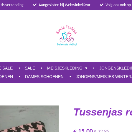
atis verzending
Aangesloten bij WebwinkelKeur
Volg ons ook op
E SALE
SALE
MEISJESKLEDING
JONGENSKLED
OENEN
DAMES SCHOENEN
JONGENS/MEISJES WINTER
Tussenjas r
€ 15,00
€ 32,95