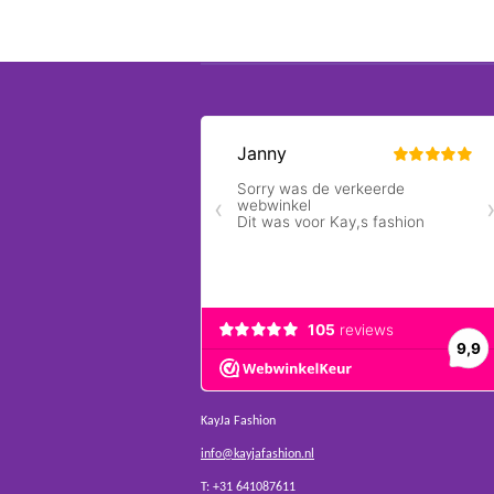
KayJa Fashion
info@kayjafashion.nl
T: +31 641087611