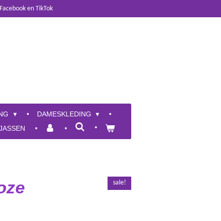
 Facebook en TikTok
ING
DAMESKLEDING
JASSEN
oze
sale!