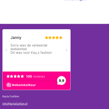
KayJa Fashion
info@kayjafashion.nl