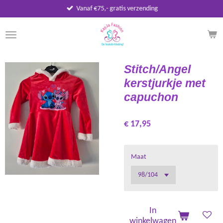
Vanaf €75,- gratis verzending
Ga
direct
naar
de
hoofdinhoud
Stitch/Angel
kerstjurkje met
capuchon
€ 17,95
Maat
In
winkelwagen