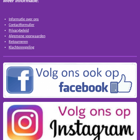
Meer informatie:
Informatie over ons
Contactformulier
Privacybeleid
Algemene voorwaarden
Retourneren
Klachtenregeling