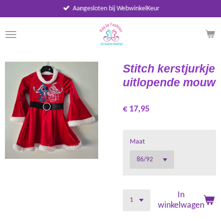
Aangesloten bij WebwinkelKeur
Ga
direct
naar
de
hoofdinhoud
Stitch kerstjurkje
uitlopende mouw
€ 17,95
Maat
In
winkelwagen