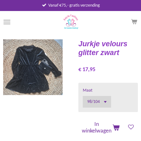
Vanaf €75,- gratis verzending
Ga
direct
naar
de
hoofdinhoud
Jurkje velours
glitter zwart
€ 17,95
Maat
In
winkelwagen