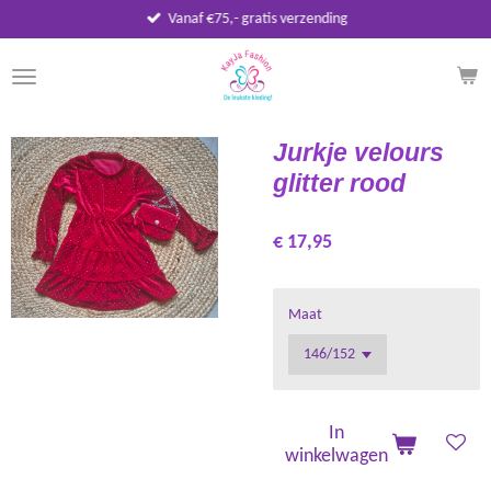
Vanaf €75,- gratis verzending
Ga
direct
naar
de
hoofdinhoud
Jurkje velours
glitter rood
€ 17,95
Maat
In
winkelwagen