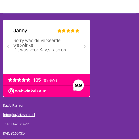
KayJa Fashion
info@kayjafashion.nl
T: +31 641087611
KVK: 91664314