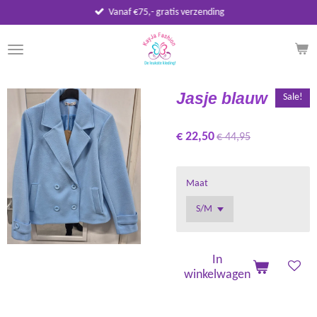
Vanaf €75,- gratis verzending
Ga
direct
naar
de
hoofdinhoud
Jasje blauw
Sale!
€ 22,50
€ 44,95
Maat
In
winkelwagen