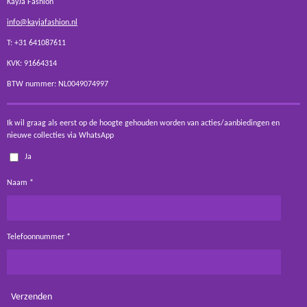
KayJa Fashion
info@kayjafashion.nl
T: +31 641087611
KVK: 91664314
BTW nummer: NL0049074997
Ik wil graag als eerst op de hoogte gehouden worden van acties/aanbiedingen en
nieuwe collecties via WhatsApp
Ja
Naam *
Telefoonnummer *
Verzenden