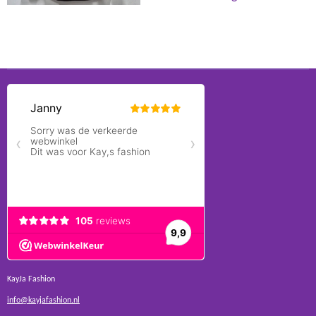
KayJa Fashion
info@kayjafashion.nl