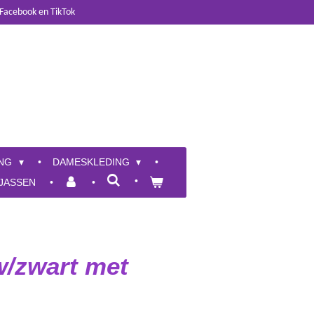
 Facebook en TikTok
ING
DAMESKLEDING
JASSEN
w/zwart met