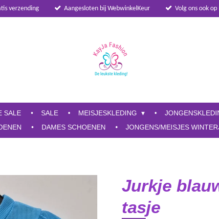
atis verzending
Aangesloten bij WebwinkelKeur
Volg ons ook op
E SALE
SALE
MEISJESKLEDING
JONGENSKLED
OENEN
DAMES SCHOENEN
JONGENS/MEISJES WINTER
Jurkje blau
tasje