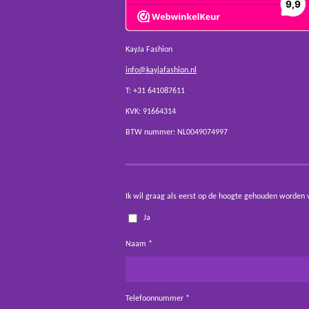
KayJa Fashion
info@kayjafashion.nl
T: +31 641087611
KVK: 91664314
BTW nummer: NL0049074997
Ik wil graag als eerst op de hoogte gehouden worden 
Ja
Naam *
Telefoonnummer *