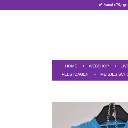
Vanaf €75,- gr
Ga
direct
naar
de
hoofdinhoud
HOME
WEBSHOP
LIV
FEESTDAGEN
MEISJES SCH