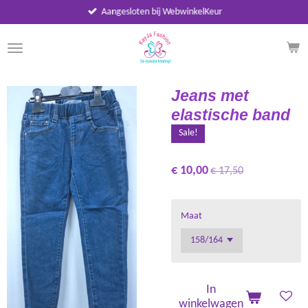
Aangesloten bij WebwinkelKeur
Ga
direct
naar
de
hoofdinhoud
Jeans met
elastische band
Sale!
€ 10,00
€ 17,50
Maat
In
winkelwagen