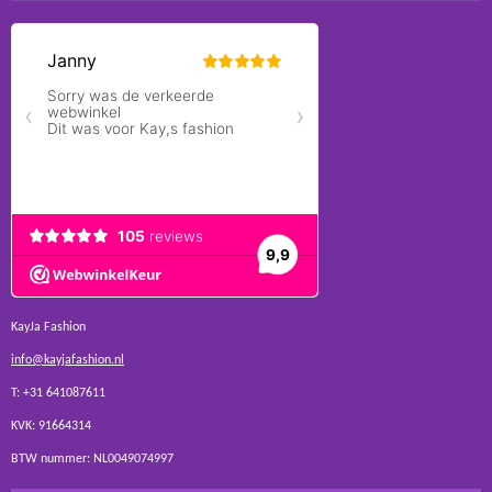
KayJa Fashion
info@kayjafashion.nl
T: +31 641087611
KVK: 91664314
BTW nummer: NL0049074997