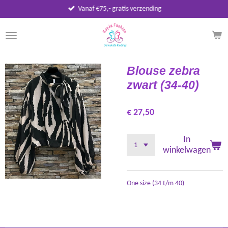
Vanaf €75,- gratis verzending
Ga
direct
naar
de
hoofdinhoud
Blouse zebra
zwart (34-40)
€ 27,50
In
winkelwagen
One size (34 t/m 40)