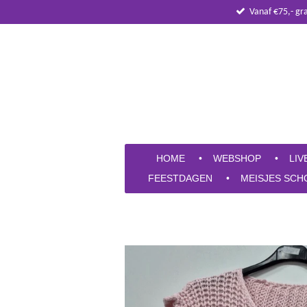
Vanaf €75,- gr
Ga
direct
naar
de
hoofdinhoud
HOME
WEBSHOP
LIV
FEESTDAGEN
MEISJES SCH