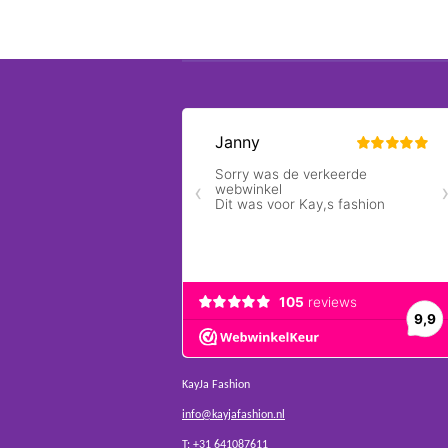
KayJa Fashion
info@kayjafashion.nl
T: +31 641087611