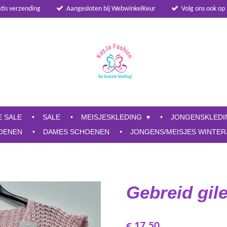
atis verzending
Aangesloten bij WebwinkelKeur
Volg ons ook op
E SALE
SALE
MEISJESKLEDING
JONGENSKLED
OENEN
DAMES SCHOENEN
JONGENS/MEISJES WINTER
Gebreid gile
€ 17,50