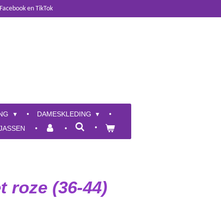
 Facebook en TikTok
ING
DAMESKLEDING
JASSEN
t roze (36-44)