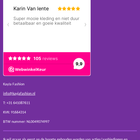
KayJa Fashion
info@kayjafashion.nl
T: +31 641087611
KVK: 91664314
BTW nummer: NL0049074997
Ik wil graag als eerst op de hoogte gehouden worden van acties/aanbiedingen en