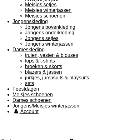
Meisjes setjes
Meisjes winterjassen
Meisjes schoenen
Jongenskleding
Jongens bovenkleding
Jongens onderkleding
Jongens setjes
Jongens winterjassen
Dameskleding
truien, vesten & blouses
tops & t-shirts
broeken & skorts
blazers & jassen
jurkjes, jumpsuits & playsuits
sets
Feestdagen
Meisjes schoenen
Dames schoenen
Jongens/Meisjes winterjassen
Account