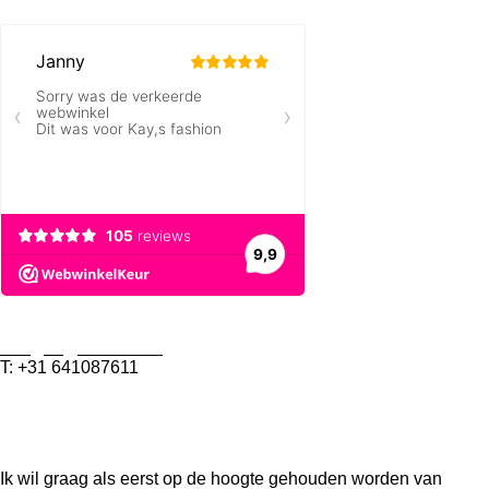
KayJa Fashion
info@kayjafashion.nl
T: +31 641087611
KVK: 91664314
BTW nummer: NL0049074997
Ik wil graag als eerst op de hoogte gehouden worden van