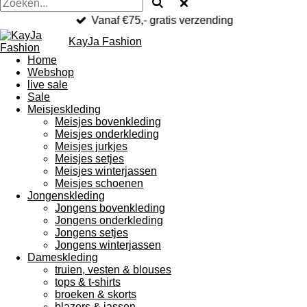
Vanaf €75,- gratis verzending
KayJa Fashion
Home
Webshop
live sale
Sale
Meisjeskleding
Meisjes bovenkleding
Meisjes onderkleding
Meisjes jurkjes
Meisjes setjes
Meisjes winterjassen
Meisjes schoenen
Jongenskleding
Jongens bovenkleding
Jongens onderkleding
Jongens setjes
Jongens winterjassen
Dameskleding
truien, vesten & blouses
tops & t-shirts
broeken & skorts
blazers & jassen