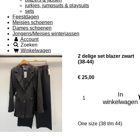
jurkjes, jumpsuits & playsuits
sets
Feestdagen
Meisjes schoenen
Dames schoenen
Jongens/Meisjes winterjassen
Account
Zoeken
Winkelwagen
2 delige set blazer zwart
(38-44)
€ 25,00
In
winkelwagen
One size (38 t/m 44)