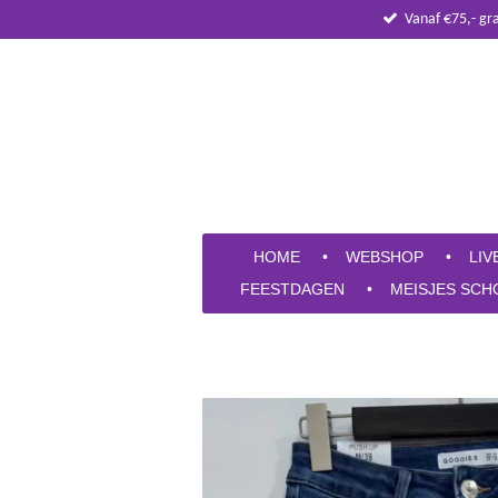
Vanaf €75,- gr
Ga
direct
naar
de
hoofdinhoud
HOME
WEBSHOP
LIV
FEESTDAGEN
MEISJES SCH