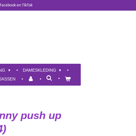
 Facebook en TikTok
ING
DAMESKLEDING
JASSEN
inny push up
4)