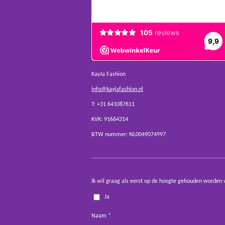
KayJa Fashion
info@kayjafashion.nl
T: +31 641087611
KVK: 91664314
BTW nummer: NL0049074997
Ik wil graag als eerst op de hoogte gehouden worden 
Ja
Naam *