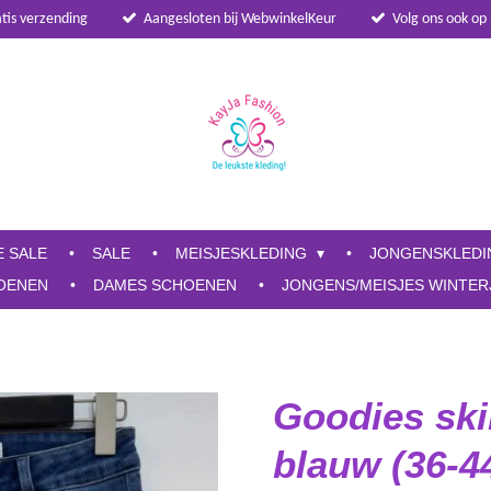
atis verzending
Aangesloten bij WebwinkelKeur
Volg ons ook op
E SALE
SALE
MEISJESKLEDING
JONGENSKLED
OENEN
DAMES SCHOENEN
JONGENS/MEISJES WINTER
Goodies sk
blauw (36-4