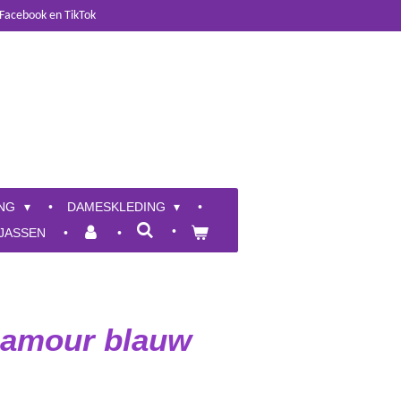
 Facebook en TikTok
ING
DAMESKLEDING
JASSEN
 amour blauw