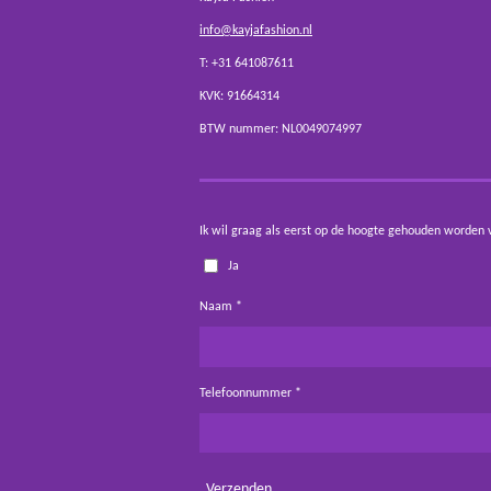
info@kayjafashion.nl
T: +31 641087611
KVK: 91664314
BTW nummer: NL0049074997
Ik wil graag als eerst op de hoogte gehouden worden 
Ja
Naam *
Telefoonnummer *
Verzenden