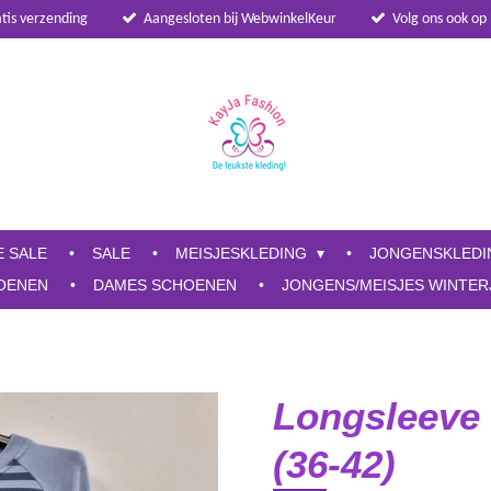
atis verzending
Aangesloten bij WebwinkelKeur
Volg ons ook op
E SALE
SALE
MEISJESKLEDING
JONGENSKLED
OENEN
DAMES SCHOENEN
JONGENS/MEISJES WINTER
Longsleeve
(36-42)