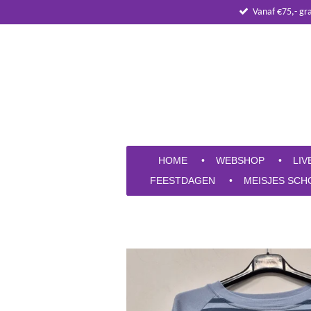
Vanaf €75,- gr
Ga
direct
naar
de
hoofdinhoud
HOME
WEBSHOP
LIV
FEESTDAGEN
MEISJES SCH