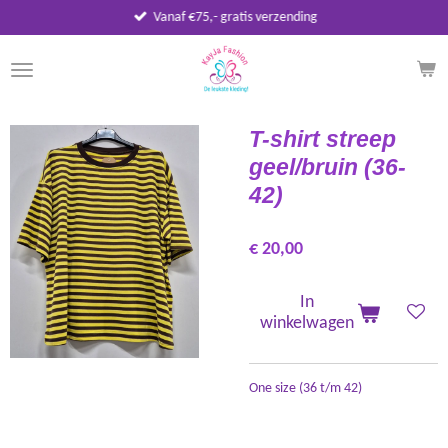
Vanaf €75,- gratis verzending
Ga
direct
naar
de
hoofdinhoud
T-shirt streep
geel/bruin (36-
42)
€ 20,00
In
winkelwagen
One size (36 t/m 42)