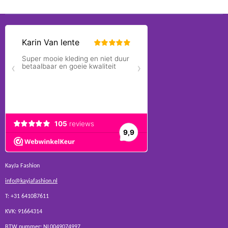
KayJa Fashion
info@kayjafashion.nl
T: +31 641087611
KVK: 91664314
BTW nummer: NL0049074997