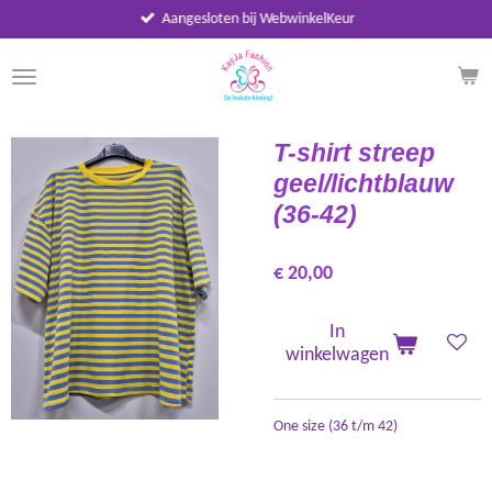
Aangesloten bij WebwinkelKeur
Ga
direct
naar
de
hoofdinhoud
T-shirt streep
geel/lichtblauw
(36-42)
€ 20,00
In
winkelwagen
One size (36 t/m 42)