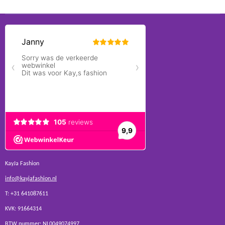
KayJa Fashion
info@kayjafashion.nl
T: +31 641087611
KVK: 91664314
BTW nummer: NL0049074997