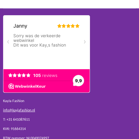
KayJa Fashion
info@kayjafashion.nl
T: +31 641087611
KVK: 91664314
BTW nummer: NL0049074997