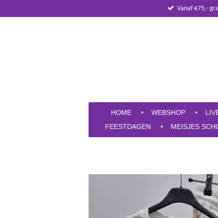
Vanaf €75,- gr
Ga
direct
naar
de
hoofdinhoud
HOME
WEBSHOP
LIV
FEESTDAGEN
MEISJES SCH