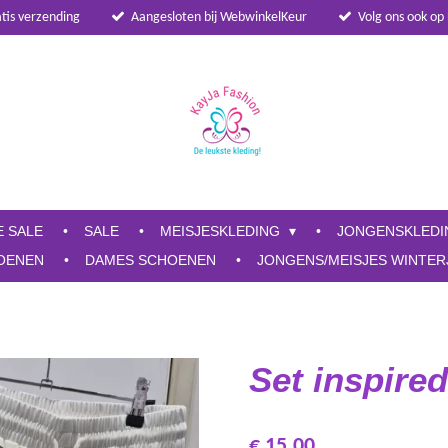
atis verzending
Aangesloten bij WebwinkelKeur
Volg ons ook op
E SALE
SALE
MEISJESKLEDING
JONGENSKLED
OENEN
DAMES SCHOENEN
JONGENS/MEISJES WINTER
Set inspired
€ 15,00