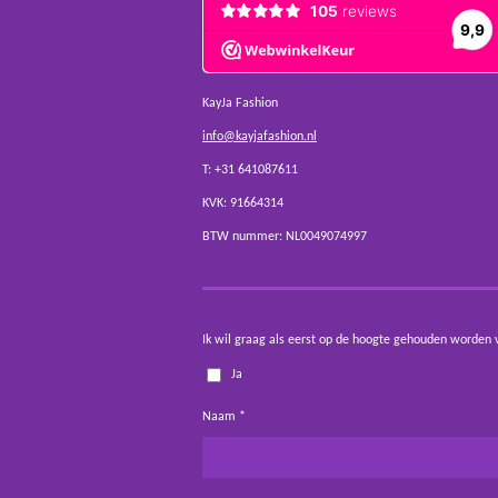
KayJa Fashion
info@kayjafashion.nl
T: +31 641087611
KVK: 91664314
BTW nummer: NL0049074997
Ik wil graag als eerst op de hoogte gehouden worden 
Ja
Naam *