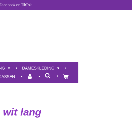
 Facebook en TikTok
ING
DAMESKLEDING
JASSEN
 wit lang