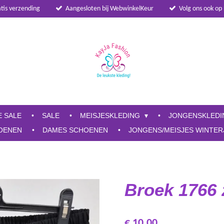
atis verzending
Aangesloten bij WebwinkelKeur
Volg ons ook op
E SALE
SALE
MEISJESKLEDING
JONGENSKLED
OENEN
DAMES SCHOENEN
JONGENS/MEISJES WINTER
Broek 1766 
€ 10,00