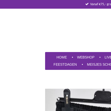
Vanaf €75,- gr
Ga
direct
naar
de
hoofdinhoud
HOME
WEBSHOP
LIV
FEESTDAGEN
MEISJES SCH