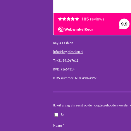
KayJa Fashion
info@kayjafashion.nl
T: +31 641087611
KVK: 91664314
BTW nummer: NL0049074997
Ik wil graag als eerst op de hoogte gehouden worden 
Ja
Naam *