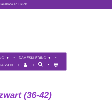
 Facebook en TikTok
ING
DAMESKLEDING
JASSEN
zwart (36-42)