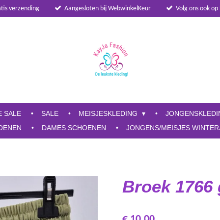
atis verzending
Aangesloten bij WebwinkelKeur
Volg ons ook op
E SALE
SALE
MEISJESKLEDING
JONGENSKLED
OENEN
DAMES SCHOENEN
JONGENS/MEISJES WINTER
Broek 1766 
€ 10,00