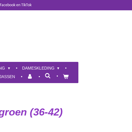
 Facebook en TikTok
ING
DAMESKLEDING
JASSEN
groen (36-42)