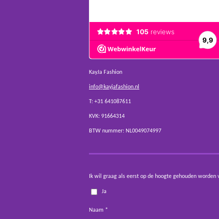
KayJa Fashion
info@kayjafashion.nl
T: +31 641087611
KVK: 91664314
BTW nummer: NL0049074997
Ik wil graag als eerst op de hoogte gehouden worden 
Ja
Naam *