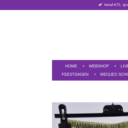
Vanaf €75,- gr
Ga
direct
naar
de
hoofdinhoud
HOME
WEBSHOP
LIV
FEESTDAGEN
MEISJES SCH