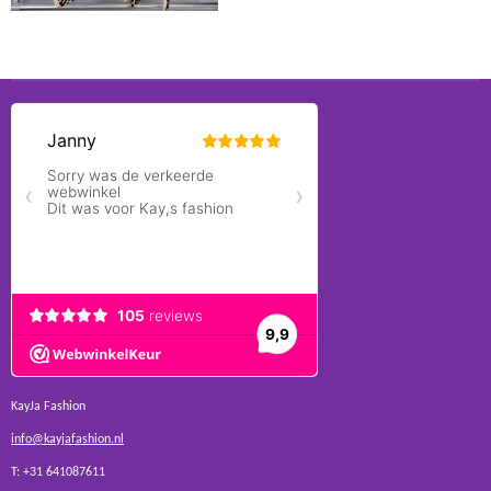
KayJa Fashion
info@kayjafashion.nl
T: +31 641087611