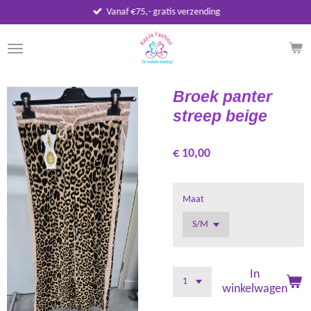
Vanaf €75,- gratis verzending
Ga
direct
naar
de
hoofdinhoud
Broek panter
streep beige
€ 10,00
Maat
In
winkelwagen