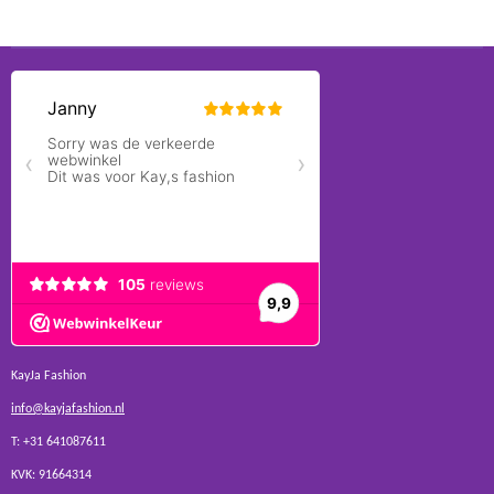
KayJa Fashion
info@kayjafashion.nl
T: +31 641087611
KVK: 91664314