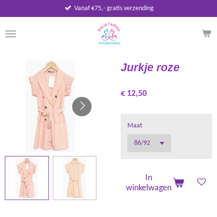
Vanaf €75,- gratis verzending
Ga
direct
naar
de
hoofdinhoud
Jurkje roze
€ 12,50
Maat
In
winkelwagen