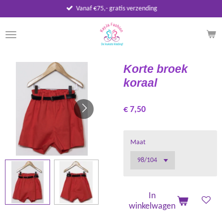
Vanaf €75,- gratis verzending
Ga
direct
naar
de
hoofdinhoud
Korte broek
koraal
€ 7,50
Maat
In
winkelwagen