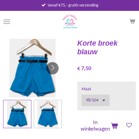
Vanaf €75,- gratis verzending
Ga
direct
naar
de
hoofdinhoud
Korte broek
blauw
€ 7,50
Maat
In
winkelwagen