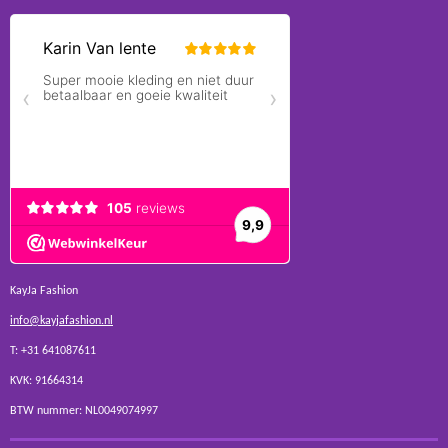
KayJa Fashion
info@kayjafashion.nl
T: +31 641087611
KVK: 91664314
BTW nummer: NL0049074997