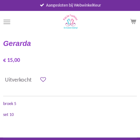
Aangesloten bij WebwinkelKeur
Ga
direct
naar
de
hoofdinhoud
Gerarda
€ 15,00
Uitverkocht
broek 5
set 10