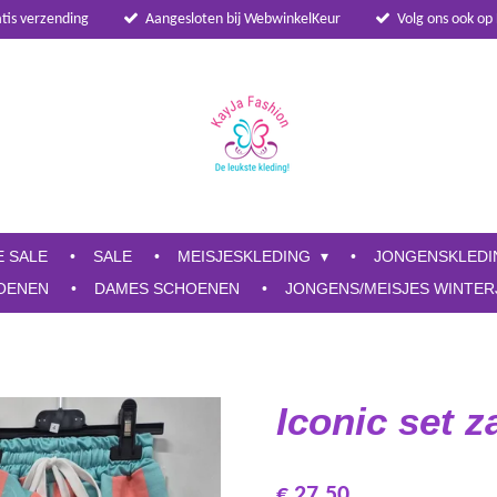
atis verzending
Aangesloten bij WebwinkelKeur
Volg ons ook op
E SALE
SALE
MEISJESKLEDING
JONGENSKLED
OENEN
DAMES SCHOENEN
JONGENS/MEISJES WINTER
Iconic set 
€ 27,50