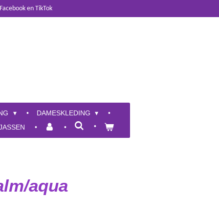
 Facebook en TikTok
ING
DAMESKLEDING
JASSEN
zalm/aqua