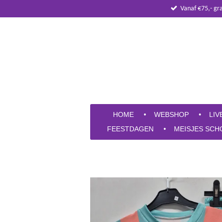
Vanaf €75,- gr
Ga
direct
naar
de
hoofdinhoud
HOME
WEBSHOP
LIV
FEESTDAGEN
MEISJES SCH