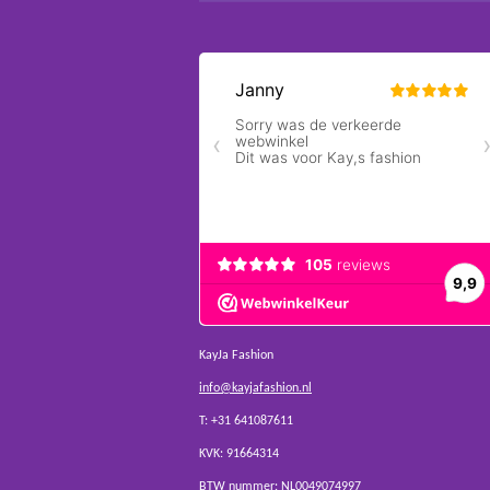
KayJa Fashion
info@kayjafashion.nl
T: +31 641087611
KVK: 91664314
BTW nummer: NL0049074997