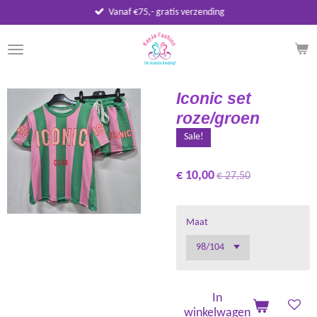
Vanaf €75,- gratis verzending
Ga
direct
naar
de
hoofdinhoud
Iconic set
roze/groen
Sale!
€ 10,00
€ 27,50
Maat
In
winkelwagen