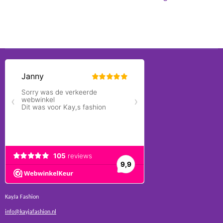
KayJa Fashion
info@kayjafashion.nl