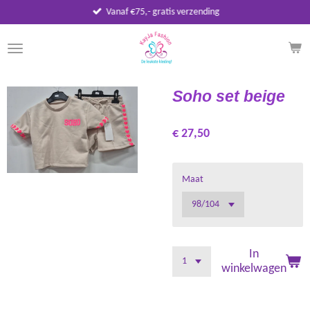
Vanaf €75,- gratis verzending
Ga
direct
naar
de
hoofdinhoud
Soho set beige
€ 27,50
Maat
In
winkelwagen