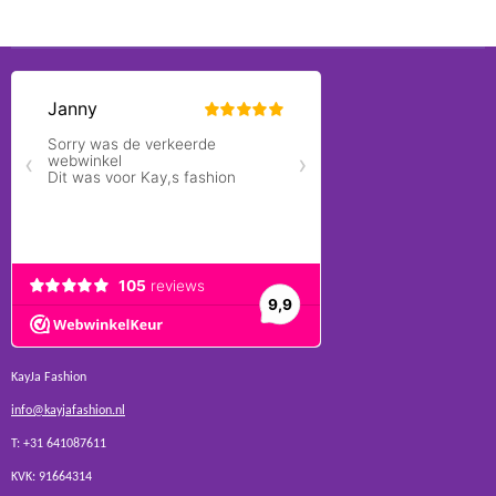
KayJa Fashion
info@kayjafashion.nl
T: +31 641087611
KVK: 91664314