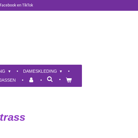
 Facebook en TikTok
ING
DAMESKLEDING
JASSEN
trass