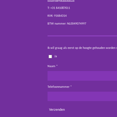
info@kayjafashion.nl
T: +31 641087611
KVK: 91664314
BTW nummer: NL0049074997
Ik wil graag als eerst op de hoogte gehouden worden 
Ja
Naam *
Telefoonnummer *
Verzenden