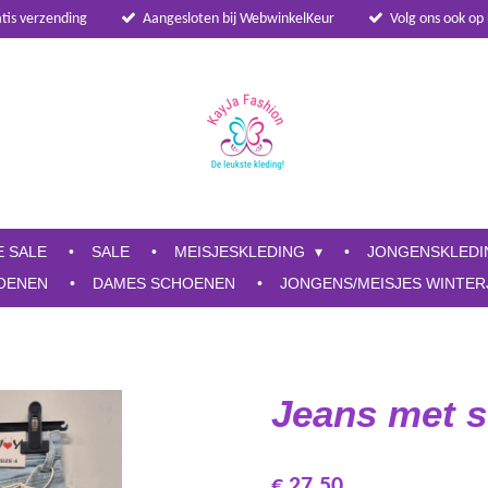
atis verzending
Aangesloten bij WebwinkelKeur
Volg ons ook op
E SALE
SALE
MEISJESKLEDING
JONGENSKLED
OENEN
DAMES SCHOENEN
JONGENS/MEISJES WINTER
Jeans met s
€ 27,50