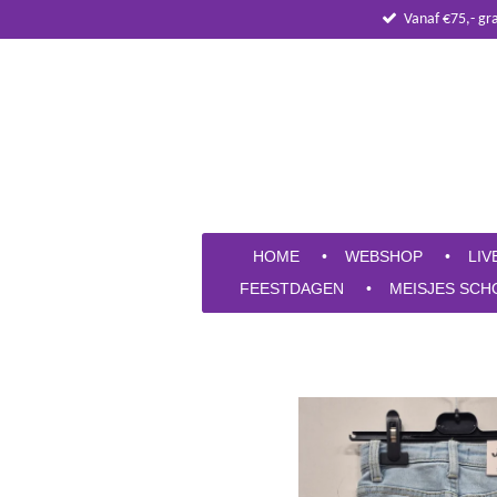
Vanaf €75,- gr
Ga
direct
naar
de
hoofdinhoud
HOME
WEBSHOP
LIV
FEESTDAGEN
MEISJES SCH