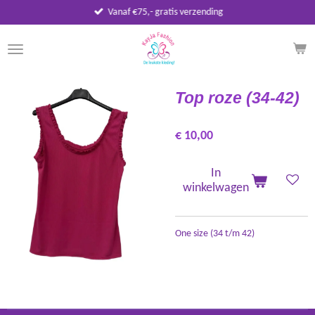
Vanaf €75,- gratis verzending
Ga
direct
naar
de
hoofdinhoud
Top roze (34-42)
€ 10,00
In
winkelwagen
One size (34 t/m 42)