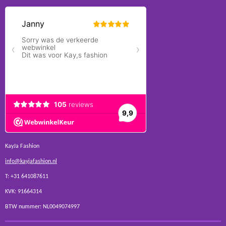
KayJa Fashion
info@kayjafashion.nl
T: +31 641087611
KVK: 91664314
BTW nummer: NL0049074997