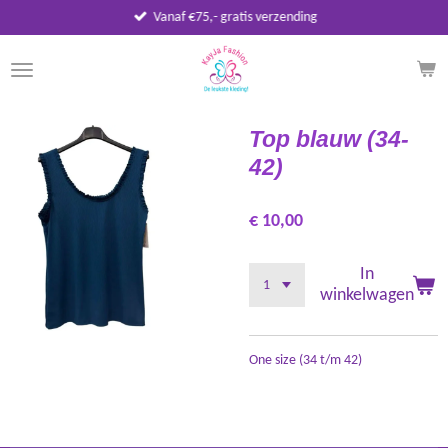
Vanaf €75,- gratis verzending
Ga
direct
naar
de
hoofdinhoud
Top blauw (34-
42)
€ 10,00
In
winkelwagen
One size (34 t/m 42)