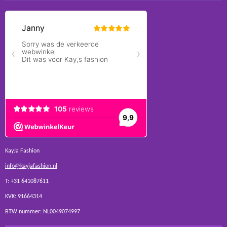
KayJa Fashion
info@kayjafashion.nl
T: +31 641087611
KVK: 91664314
BTW nummer: NL0049074997